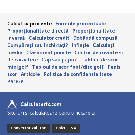
Calcul cu procente
Formule procentuale
Proporționalitate directă
Proporționalitate
inversă
Calculator credit
Dobândă compusă
Cumpărați sau închiriați?
Inflație
Calculați
media
Clasament puncte
Contor de cuvinte și
de caractere
Cap sau pajură
Tabloul de scor
minigolf
Tabloul de scor foot/disc golf
Tenis
scor
Articole
Politica de confidentialitate
Parere
Calculaterix.com
Site-uri și calculatoare pentru fiecare zi
Convertor valutar
Calcul TVA