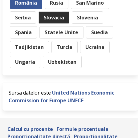
România
Rusia
San Marino
Serbia
Slovacia
Slovenia
Spania
Statele Unite
Suedia
Tadjikistan
Turcia
Ucraina
Ungaria
Uzbekistan
Sursa datelor este
United Nations Economic
Commission for Europe UNECE
.
Calcul cu procente
Formule procentuale
Proporționalitate directă
Proporționalitate