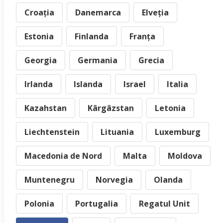
Croația
Danemarca
Elveția
Estonia
Finlanda
Franța
Georgia
Germania
Grecia
Irlanda
Islanda
Israel
Italia
Kazahstan
Kârgâzstan
Letonia
Liechtenstein
Lituania
Luxemburg
Macedonia de Nord
Malta
Moldova
Muntenegru
Norvegia
Olanda
Polonia
Portugalia
Regatul Unit