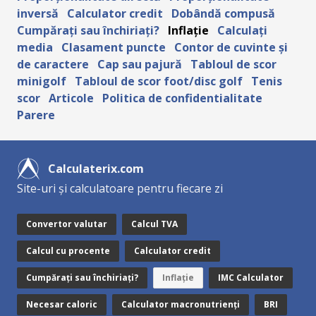
inversă
Calculator credit
Dobândă compusă
Cumpărați sau închiriați?
Inflație
Calculați
media
Clasament puncte
Contor de cuvinte și
de caractere
Cap sau pajură
Tabloul de scor
minigolf
Tabloul de scor foot/disc golf
Tenis
scor
Articole
Politica de confidentialitate
Parere
Calculaterix.com
Site-uri și calculatoare pentru fiecare zi
Convertor valutar
Calcul TVA
Calcul cu procente
Calculator credit
Cumpărați sau închiriați?
Inflație
IMC Calculator
Necesar caloric
Calculator macronutrienți
BRI